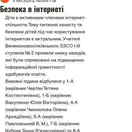
4 лют. 2024 р.
Читати 1 хв
Безпека в інтернеті
Діти є активними членами інтернет-
спільноти. Тому питання захисту та 
безпеки дітей під час користування 
інтернетом є актуальним. Учителі 
Великоновосілківського ЗЗСО І-ІІІ 
ступенів № 2 провели низку заходів, 
які були спрямовані на підвищення 
інформаційної грамотності 
здобувачів освіти.
Виховні години відбулися у 1-А 
(керівник Чертан Тетяна 
Костянтинівна), 1-Б (керівник 
Вакуленко Юлія Вікторівна), 4-А 
(керівник Чмихалова Олена 
Аркадіївна), 5-А (керівник 
Павловський В. М.), 7-Б (керівник 
Кубрак Ганна В'ячеслаівна) та 8-А 