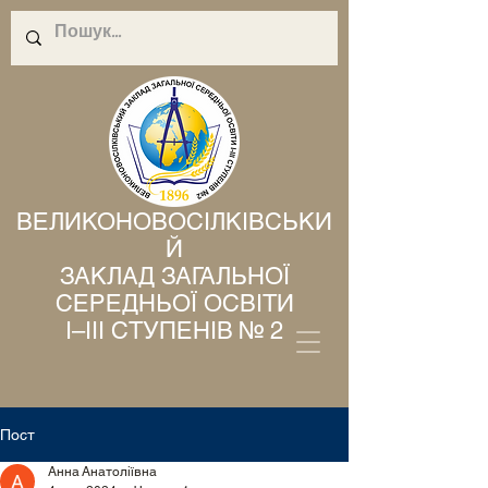
ВЕЛИКОНОВОСІЛКІВСЬКИ
Й
ЗАКЛАД ЗАГАЛЬНОЇ
СЕРЕДНЬОЇ ОСВІТИ
І–ІІІ СТУПЕНІВ № 2
Пост
Анна Анатоліївна