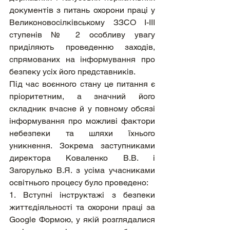
документів з питань охорони праці у 
Великоновосілківському ЗЗСО І-ІІІ 
ступенів № 2 особливу увагу 
приділяють проведенню заходів, 
спрямованих на інформування про 
безпеку усіх його представників.
Під час воєнного стану це питання є 
пріоритетним, а значний його 
складник вчасне й у повному обсязі 
інформування про можливі фактори 
небезпеки та шляхи їхнього 
уникнення. Зокрема заступниками 
директора Коваленко В.В. і 
Загорулько В.Я. з усіма учасниками 
освітнього процесу було проведено:
1. Вступні інструктажі з безпеки 
життєдіяльності та охорони праці за 
Google Формою, у якій розглядалися 