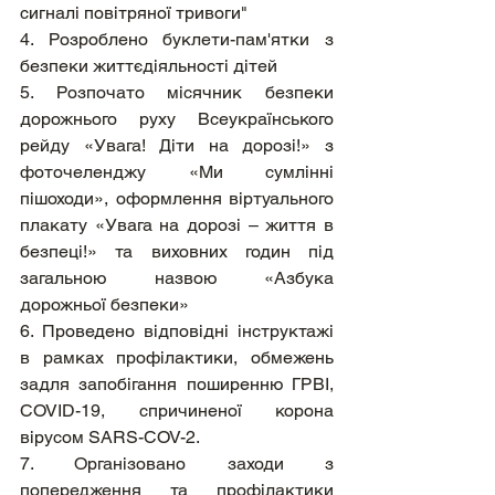
сигналі повітряної тривоги"
4. Розроблено буклети-пам'ятки з 
безпеки життєдіяльності дітей
5. Розпочато місячник безпеки 
дорожнього руху Всеукраїнського 
рейду «Увага! Діти на дорозі!» з 
фоточеленджу «Ми сумлінні 
пішоходи», оформлення віртуального 
плакату «Увага на дорозі – життя в 
безпеці!» та виховних годин під 
загальною назвою «Азбука 
дорожньої безпеки»
6. Проведено відповідні інструктажі 
в рамках профілактики, обмежень 
задля запобігання поширенню ГРВІ, 
COVID-19, спричиненої корона 
вірусом SARS-COV-2.
7. Організовано заходи з 
попередження та профілактики 