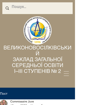
ВЕЛИКОНОВОСІЛКІВСЬКИ
Й
ЗАКЛАД ЗАГАЛЬНОЇ
СЕРЕДНЬОЇ ОСВІТИ
І–ІІІ СТУПЕНІВ № 2
Пост
Commissaire Juve