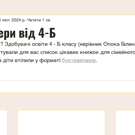
6 лют. 2024 р.
Читати 1 хв
ери від 4-Б
 Здобувачі освіти 4 - Б класу (керівник Опока Галин
отували для вас список цікавих книжок для сімейного
 діти втілили у форматі 
буктрейлерів
.