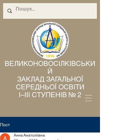
ВЕЛИКОНОВОСІЛКІВСЬКИ
Й
ЗАКЛАД ЗАГАЛЬНОЇ
СЕРЕДНЬОЇ ОСВІТИ
І–ІІІ СТУПЕНІВ № 2
Пост
Анна Анатоліївна