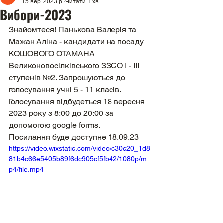
15 вер. 2023 р.
Читати 1 хв
Вибори-2023
Знайомтеся! Панькова Валерія та 
Мажан Аліна - кандидати на посаду 
КОШОВОГО ОТАМАНА 
Великоновосілківського ЗЗСО І - ІІІ 
ступенів №2. Запрошуються до 
голосування учні 5 - 11 класів.
Голосування відбудеться 18 вересня 
2023 року з 8:00 до 20:00 за 
допомогою google forms.
Посилання буде доступне 18.09.23
https://video.wixstatic.com/video/c30c20_1d8
81b4c66e5405b89f6dc905cf5fb42/1080p/m
p4/file.mp4