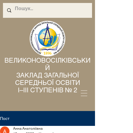
ВЕЛИКОНОВОСІЛКІВСЬКИ
Й
ЗАКЛАД ЗАГАЛЬНОЇ
СЕРЕДНЬОЇ ОСВІТИ
І–ІІІ СТУПЕНІВ № 2
Пост
Анна Анатоліївна