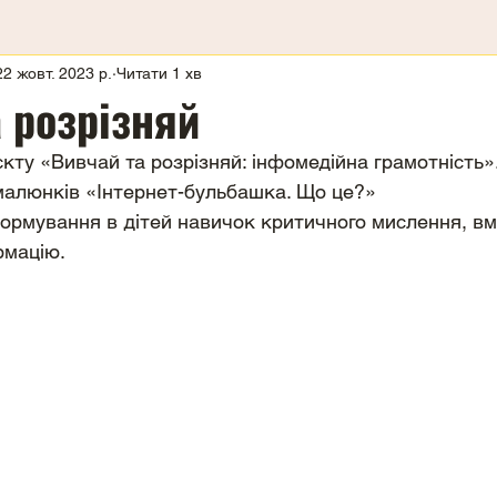
22 жовт. 2023 р.
Читати 1 хв
 розрізняй
єкту «Вивчай та розрізняй: інфомедійна грамотність»
малюнків «Інтернет-бульбашка. Що це?»
формування в дітей навичок критичного мислення, вм
рмацію.