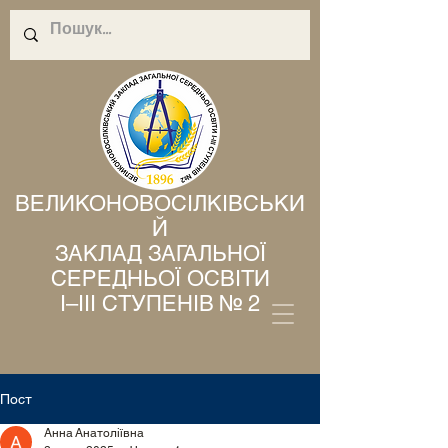
ВЕЛИКОНОВОСІЛКІВСЬКИ
Й
ЗАКЛАД ЗАГАЛЬНОЇ
СЕРЕДНЬОЇ ОСВІТИ
І–ІІІ СТУПЕНІВ № 2
Пост
Анна Анатоліївна