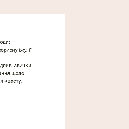
ходи:
рисну їжу, її 
дливі звички.
нання щодо 
я квесту.