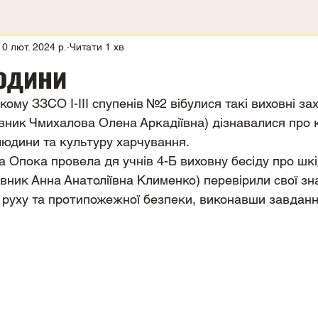
10 лют. 2024 р.
Читати 1 хв
години
ому ЗЗСО І-ІІІ спупенів №2 вібулися такі виховні за
івник Чмихалова Олена Аркадіївна) дізнавалися про ко
людини та культуру харчування.
а Опока провела дя учнів 4-Б виховну бесіду про шкі
рівник Анна Анатоліївна Клименко) перевірили свої з
руху та протипожежної безпеки, виконавши завданн