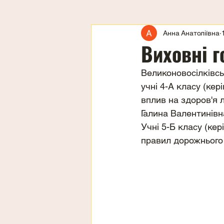
Анна Анатоліївна
Виховні 
Великоновосілківськ
учні 4-А класу (кер
вплив на здоров'я 
Галина Валентинівн
Учні 5-Б класу (ке
правил дорожнього 