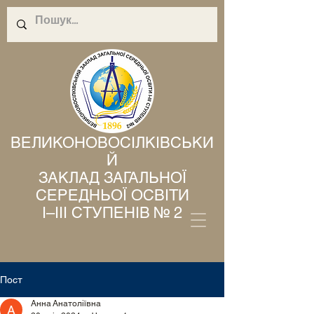
ВЕЛИКОНОВОСІЛКІВСЬКИ
Й
ЗАКЛАД ЗАГАЛЬНОЇ
СЕРЕДНЬОЇ ОСВІТИ
І–ІІІ СТУПЕНІВ № 2
Пост
Анна Анатоліївна