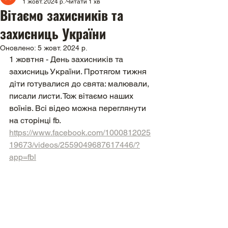
1 жовт. 2024 р.
Читати 1 хв
Вітаємо захисників та
захисниць України
Оновлено:
5 жовт. 2024 р.
1 жовтня - День захисників та 
захисниць України. Протягом тижня 
діти готувалися до свята: малювали, 
писали листи. Тож вітаємо наших 
воїнів. Всі відео можна переглянути 
на сторінці fb. 
https://www.facebook.com/1000812025
19673/videos/2559049687617446/?
app=fbl