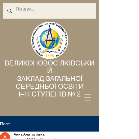
ВЕЛИКОНОВОСІЛКІВСЬКИ
Й
ЗАКЛАД ЗАГАЛЬНОЇ
СЕРЕДНЬОЇ ОСВІТИ
І–ІІІ СТУПЕНІВ № 2
Пост
Анна Анатоліївна