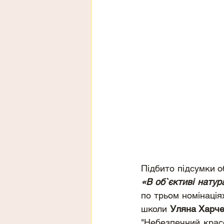
«В об`єктиві натур
по трьом номінаціях
школи 
Уляна Харч
"Небезпечний красе