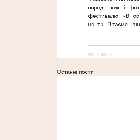
серед яких і фото
фестивалю «В об`є
центрі. Вітаємо на
Останні пости