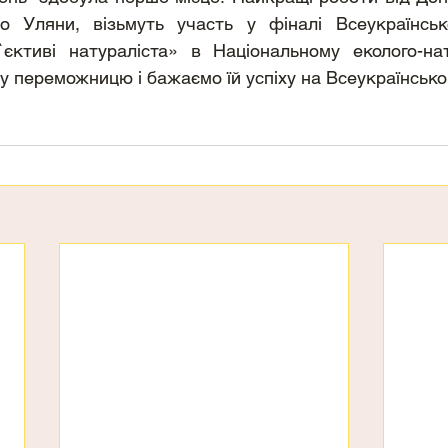
 Уляни, візьмуть участь у фіналі Всеукраїнсько
ктиві натураліста» в Національному еколого-нат
шу переможницю і бажаємо їй успіху на Всеукраїнськом