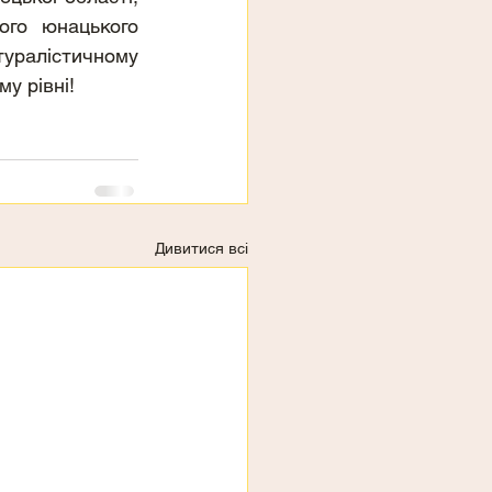
го юнацького 
уралістичному 
у рівні!
Дивитися всі