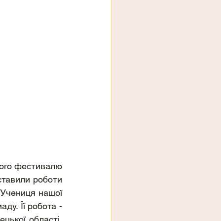
Підбито підсумки обласного конкурсу в рамках Всеукраїнського юнацького фестивалю 
тавили роботи 
 Учениця нашої 
ду. Її робота - 
ької області, 