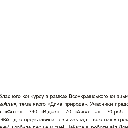
аліста»
, тема якого «Дика природа». Учасники предс
: «Фото» – 390; «Відео» – 70; «Анімація» – 30 робіт.
енко
 гідно представила і свій заклад, і всю нашу грома
нь" здобула перше місце! Найкращі роботи від Донец