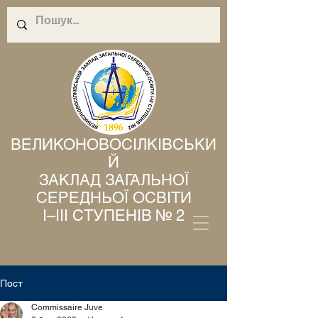
ВЕЛИКОНОВОСІЛКІВСЬКИ
Й
ЗАКЛАД ЗАГАЛЬНОЇ
СЕРЕДНЬОЇ ОСВІТИ
І–ІІІ СТУПЕНІВ № 2
Пост
Commissaire Juve