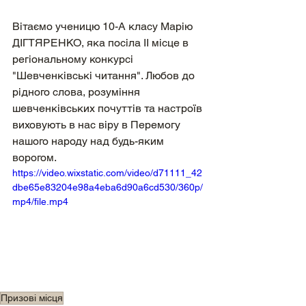
Вітаємо ученицю 10-А класу Марію 
ДІГТЯРЕНКО, яка посіла ІІ місце в 
регіональному конкурсі 
"Шевченківські читання". Любов до 
рідного слова, розуміння 
шевченківських почуттів та настроїв 
виховують в нас віру в Перемогу 
нашого народу над будь-яким 
ворогом.
https://video.wixstatic.com/video/d71111_42
dbe65e83204e98a4eba6d90a6cd530/360p/
mp4/file.mp4
Призові місця