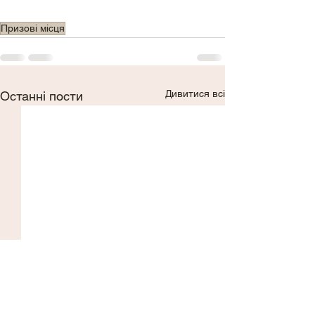
Призові місця
Дивитися всі
Останні пости