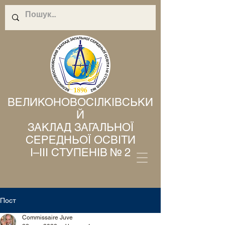
ВЕЛИКОНОВОСІЛКІВСЬКИ
Й
ЗАКЛАД ЗАГАЛЬНОЇ
СЕРЕДНЬОЇ ОСВІТИ
І–ІІІ СТУПЕНІВ № 2
Пост
Commissaire Juve