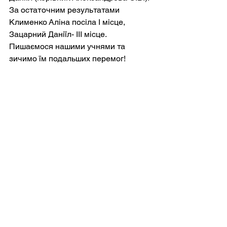
За остаточним результатами 
Клименко Аліна посіла І місце, 
Зацарний Даніїл- ІІІ місце. 
Пишаємося нашими учнями та 
зичимо їм подальших перемог!