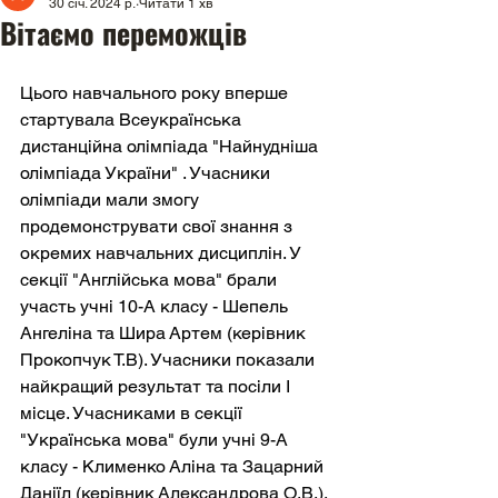
30 січ. 2024 р.
Читати 1 хв
Вітаємо переможців
Цього навчального року вперше 
стартувала Всеукраїнська 
дистанційна олімпіада "Найнудніша 
олімпіада України" . Учасники 
олімпіади мали змогу 
продемонструвати свої знання з 
окремих навчальних дисциплін. У 
секції "Англійська мова" брали 
участь учні 10-А класу - Шепель 
Ангеліна та Шира Артем (керівник 
Прокопчук Т.В). Учасники показали 
найкращий результат та посіли І 
місце. Учасниками в секції 
"Українська мова" були учні 9-А 
класу - Клименко Аліна та Зацарний 
Даніїл (керівник Александрова О.В.). 