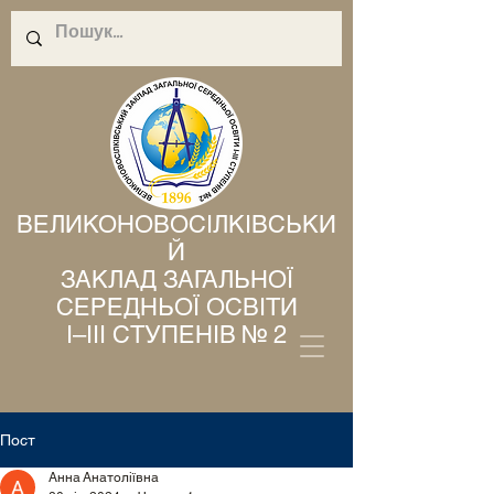
ВЕЛИКОНОВОСІЛКІВСЬКИ
Й
ЗАКЛАД ЗАГАЛЬНОЇ
СЕРЕДНЬОЇ ОСВІТИ
І–ІІІ СТУПЕНІВ № 2
Пост
Анна Анатоліївна