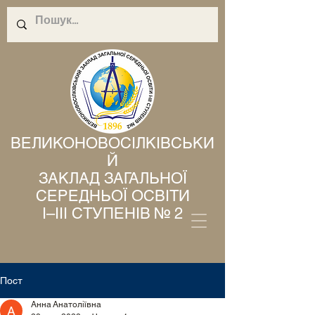
ВЕЛИКОНОВОСІЛКІВСЬКИ
Й
ЗАКЛАД ЗАГАЛЬНОЇ
СЕРЕДНЬОЇ ОСВІТИ
І–ІІІ СТУПЕНІВ № 2
Пост
Анна Анатоліївна