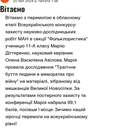
20 лют. 2024 р.
Читати 1 хв
Вітаємо
Вітаємо з перемогою в обласному 
етапі Всеукраїнського конкурсу-
захисту науково-дослідницьких 
робіт МАН в секції "Фольклористика" 
ученицю 11-А класу Марію 
Дігтяренко, науковий керівник 
Олена Василівна Авілова. Марія 
провела дослідження "Трагічне 
буття людини в меморатах про 
війну" на матеріалі, зібраному від 
мешканців Великої Новосілки. За 
результатами постерного захисту та 
конференції Марія набрала 99,1 
балів, посівши І місце. Зичимо нашій 
зірочці перемоги на всеукраїнському 
рівні!