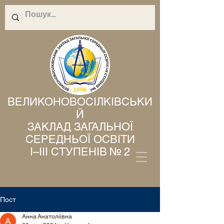
ВЕЛИКОНОВОСІЛКІВСЬКИ
Й
ЗАКЛАД ЗАГАЛЬНОЇ
СЕРЕДНЬОЇ ОСВІТИ
І–ІІІ СТУПЕНІВ № 2
Пост
Анна Анатоліївна