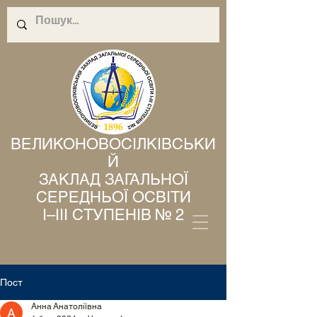
ВЕЛИКОНОВОСІЛКІВСЬКИ
Й
ЗАКЛАД ЗАГАЛЬНОЇ
СЕРЕДНЬОЇ ОСВІТИ
І–ІІІ СТУПЕНІВ № 2
Пост
Анна Анатоліївна