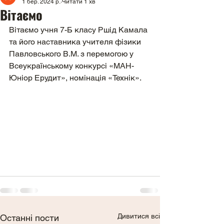
1 бер. 2024 р.
Читати 1 хв
Вітаємо
Вітаємо учня 7-Б класу Ршід Камала 
та його наставника учителя фізики 
Павловського В.М. з перемогою у 
Всеукраїнському конкурсі «МАН-
Юніор Ерудит», номінація «Технік».
Дивитися всі
Останні пости