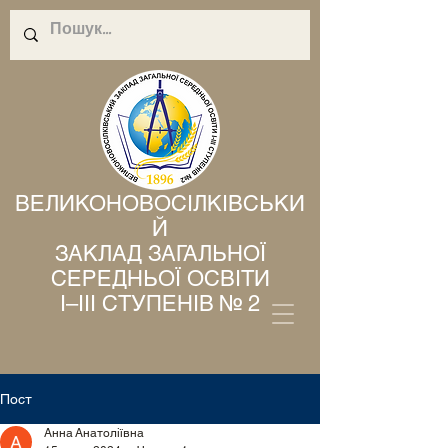
ВЕЛИКОНОВОСІЛКІВСЬКИ
Й
ЗАКЛАД ЗАГАЛЬНОЇ
СЕРЕДНЬОЇ ОСВІТИ
І–ІІІ СТУПЕНІВ № 2
Пост
Анна Анатоліївна