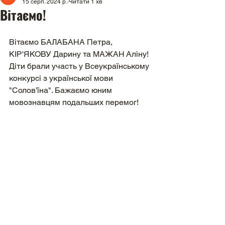
15 серп. 2024 р.
Читати 1 хв
Вітаємо!
Вітаємо БАЛАБАНА Петра, 
КІР'ЯКОВУ Дарину та МАЖАН Аліну! 
Діти брали участь у Всеукраїнському 
конкурсі з української мови 
"Солов'їна". Бажаємо юним 
мовознавцям подальших перемог!