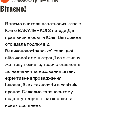
23 жовт. 2024 р.
Читати 1 хв
Вітаємо!
Вітаємо вчителя початкових класів 
Юлію ВАКУЛЕНКО! З нагоди Дня 
працівників освіти Юлія Вікторівна 
отримала подяку від 
Великоновосілквської селищної 
військової адміністрації за активну 
життєву позицію, творче ставлення 
до навчання та виховання дітей, 
ефективне впровадження 
інноваційних технологій в освітній 
процес. Бажаємо талановитому 
педагогу творчого натхнення та 
нових досягнень!