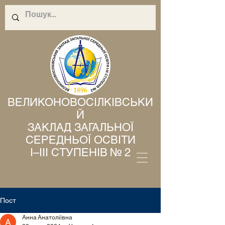
ВЕЛИКОНОВОСІЛКІВСЬКИ
Й
ЗАКЛАД ЗАГАЛЬНОЇ
СЕРЕДНЬОЇ ОСВІТИ
І–ІІІ СТУПЕНІВ № 2
Пост
Анна Анатоліївна