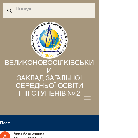
ВЕЛИКОНОВОСІЛКІВСЬКИ
Й
ЗАКЛАД ЗАГАЛЬНОЇ
СЕРЕДНЬОЇ ОСВІТИ
І–ІІІ СТУПЕНІВ № 2
Пост
Анна Анатоліївна