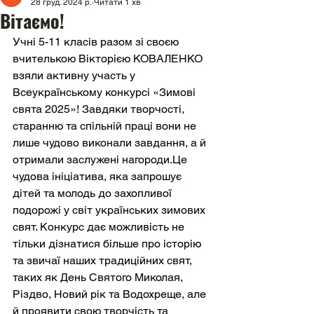
28 груд. 2024 р.
Читати 1 хв
Вітаємо!
Учні 5-11 класів разом зі своєю 
вчителькою Вікторією КОВАЛЕНКО 
взяли активну участь у 
Всеукраїнському конкурсі «Зимові 
свята 2025»! Завдяки творчості, 
старанню та спільній праці вони не 
лише чудово виконали завдання, а й 
отримали заслужені нагороди.Це 
чудова ініціатива, яка запрошує 
дітей та молодь до захопливої 
подорожі у світ українських зимових 
свят. Конкурс дає можливість не 
тільки дізнатися більше про історію 
та звичаї наших традиційних свят, 
таких як День Святого Миколая, 
Різдво, Новий рік та Водохреще, але 
й проявити свою творчість та 