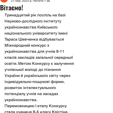
21 бер. 2025 р.
Читати 1 хв
Вітаємо!
Тринадцятий рік поспіль на базі 
Науково-дослідного інституту 
українознавства Київського 
національного університету імені 
Тараса Шевченка відбувається 
Міжнародний конкурс з 
українознавства для учнів 8-11 
класів закладів загальної середньої 
освіти. Метою Конкурсу є залучення 
учнівської молоді до пізнання 
України й українського світу через 
індивідуально-пошукові форми, 
розвиток інтелектуального 
потенціалу учнів на засадах 
українознавства.
Переможницею І етапу Конкурсу 
стала учениця 8-А класу Крістіна 