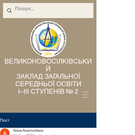
ВЕЛИКОНОВОСІЛКІВСЬКИ
Й
ЗАКЛАД ЗАГАЛЬНОЇ
СЕРЕДНЬОЇ ОСВІТИ
І–ІІІ СТУПЕНІВ № 2
Пост
Анна Анатоліївна