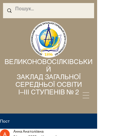
ВЕЛИКОНОВОСІЛКІВСЬКИ
Й
ЗАКЛАД ЗАГАЛЬНОЇ
СЕРЕДНЬОЇ ОСВІТИ
І–ІІІ СТУПЕНІВ № 2
Пост
Анна Анатоліївна