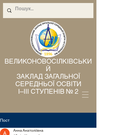
ВЕЛИКОНОВОСІЛКІВСЬКИ
Й
ЗАКЛАД ЗАГАЛЬНОЇ
СЕРЕДНЬОЇ ОСВІТИ
І–ІІІ СТУПЕНІВ № 2
Пост
Анна Анатоліївна