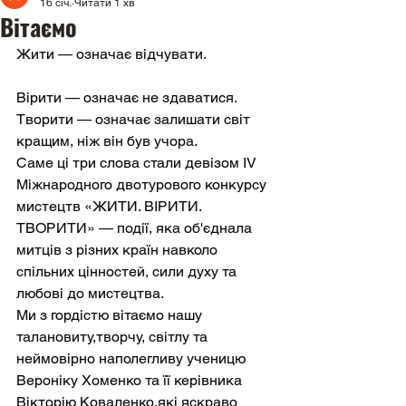
16 січ.
Читати 1 хв
Вітаємо
Жити — означає відчувати. 
Вірити — означає не здаватися. 
Творити — означає залишати світ 
кращим, ніж він був учора.
Саме ці три слова стали девізом ІV 
Міжнародного двотурового конкурсу 
мистецтв «ЖИТИ. ВІРИТИ. 
ТВОРИТИ» — події, яка об'єднала 
митців з різних країн навколо 
спільних цінностей, сили духу та 
любові до мистецтва.
Ми з гордістю вітаємо нашу 
талановиту,творчу, світлу та 
неймовірно наполегливу ученицю 
Вероніку Хоменко та її керівника 
Вікторію Коваленко,які яскраво 