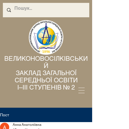
ВЕЛИКОНОВОСІЛКІВСЬКИ
Й
ЗАКЛАД ЗАГАЛЬНОЇ
СЕРЕДНЬОЇ ОСВІТИ
І–ІІІ СТУПЕНІВ № 2
Пост
Анна Анатоліївна