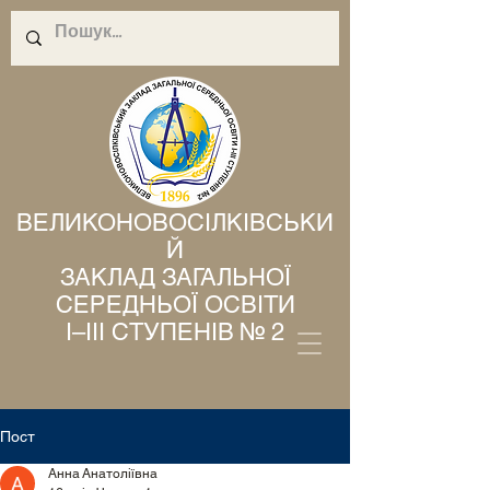
ВЕЛИКОНОВОСІЛКІВСЬКИ
Й
ЗАКЛАД ЗАГАЛЬНОЇ
СЕРЕДНЬОЇ ОСВІТИ
І–ІІІ СТУПЕНІВ № 2
Пост
Анна Анатоліївна