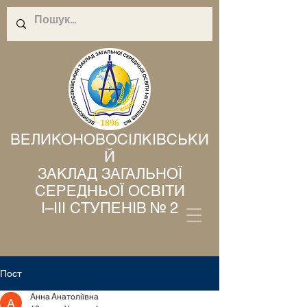
ВЕЛИКОНОВОСІЛКІВСЬКИ
Й
ЗАКЛАД ЗАГАЛЬНОЇ
СЕРЕДНЬОЇ ОСВІТИ
І–ІІІ СТУПЕНІВ № 2
Пост
Анна Анатоліївна