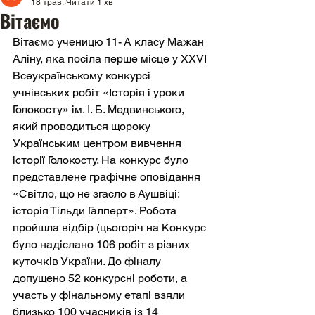
18 трав.
Читати 1 хв
Вітаємо
Вітаємо ученицю 11- А класу Мажан 
Аліну, яка посіла перше місце у XXVІ 
Всеукраїнському конкурсі 
учнівських робіт «Історія і уроки 
Голокосту» ім. І. Б. Медвинського, 
який проводиться щороку 
Українським центром вивчення 
історії Голокосту. На конкурс було 
представлене графічне оповідання 
«Світло, що не згасло в Аушвіці: 
історія Тільди Галперт». Робота 
пройшла відбір (цьогоріч на Конкурс 
було надіслано 106 робіт з різних 
куточків України. До фіналу 
допущено 52 конкурсні роботи, а 
участь у фінальному етапі взяли 
близько 100 учасників із 14 