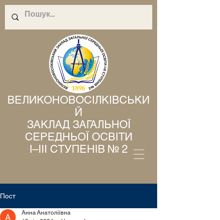
ВЕЛИКОНОВОСІЛКІВСЬКИ
Й
ЗАКЛАД ЗАГАЛЬНОЇ
СЕРЕДНЬОЇ ОСВІТИ
І–ІІІ СТУПЕНІВ № 2
Пост
Анна Анатоліївна