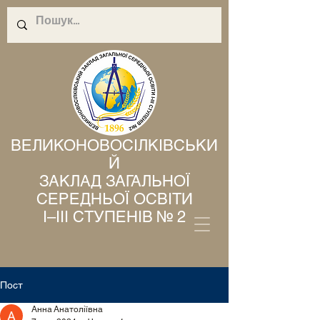
ВЕЛИКОНОВОСІЛКІВСЬКИ
Й
ЗАКЛАД ЗАГАЛЬНОЇ
СЕРЕДНЬОЇ ОСВІТИ
І–ІІІ СТУПЕНІВ № 2
Пост
Анна Анатоліївна