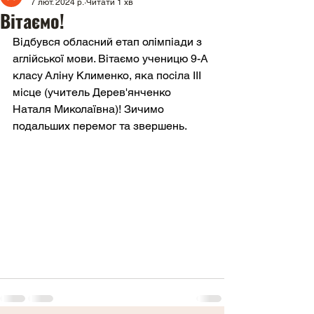
7 лют. 2024 р.
Читати 1 хв
Вітаємо!
Відбувся обласний етап олімпіади з 
аглійської мови. Вітаємо ученицю 9-А 
класу Аліну Клименко, яка посіла ІІІ 
місце (учитель Дерев'янченко 
Наталя Миколаївна)! Зичимо 
подальших перемог та звершень.