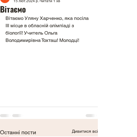
15 лют. 2024 р.
Читати 1 хв
Вітаємо
Вітаємо Уляну Харченко, яка посіла 
ІІІ місце в обласній олімпіаді з 
біології! Учитель Ольга 
Володимирівна Тохташ! Молодці!
Дивитися всі
Останні пости