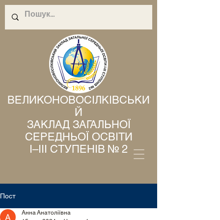
ВЕЛИКОНОВОСІЛКІВСЬКИ
Й
ЗАКЛАД ЗАГАЛЬНОЇ
СЕРЕДНЬОЇ ОСВІТИ
І–ІІІ СТУПЕНІВ № 2
Пост
Анна Анатоліївна