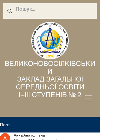
ВЕЛИКОНОВОСІЛКІВСЬКИ
Й
ЗАКЛАД ЗАГАЛЬНОЇ
СЕРЕДНЬОЇ ОСВІТИ
І–ІІІ СТУПЕНІВ № 2
Пост
Анна Анатоліївна