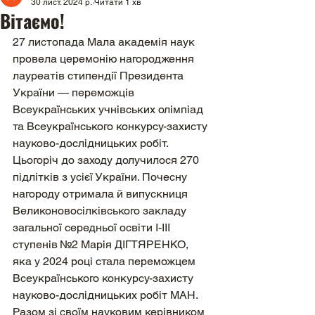
30 лист. 2024 р.
Читати 1 хв
Вiтаємо!
27 листопада Мала академія наук 
провела церемонію нагородження 
лауреатів стипендії Президента 
України — переможців 
Всеукраїнських учнівських олімпіад 
та Всеукраїнського конкурсу-захисту 
науково-дослідницьких робіт.
Цьогоріч до заходу долучилося 270 
підлітків з усієї України. Почесну 
нагороду отримала й випускниця 
Великоновосілківського закладу 
загальної середньої освіти І-ІІІ 
ступенів №2 Марія ДІГТЯРЕНКО, 
яка у 2024 році стала переможцем 
Всеукраїнського конкурсу-захисту 
науково-дослідницьких робіт МАН. 
Разом зі своїм науковим керівником 