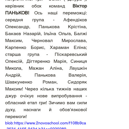
керівник обох команд 
Віктор 
ПАНЬКОВ!
 Ось наші переможці: 
середня група - Афендіков 
Олександр, Панькова Крістіна, 
Бакаєв Назарій, Ільїна Ольга, Балжі 
Максим, Черновал Мирослава, 
Карпенко Борис, Хараман Еліна; 
старша група - Піскаревський 
Олексій, Дігтяренко Марія, Синиця 
Микола, Мажан Аліна, Лаушкін 
Андрій, Панькова Валерія, 
Шавкуненко Роман, Сидоряк 
Максим! Через кілька тижнів наших 
джур очікує нове випробування - 
обласний етап гри! Зичимо вам сили 
духу, наснаги й обов'язкової 
перемоги!
blob:https://www.2novoschool.com/f108b9ca
-3634-4165-943d-b31ee0220289