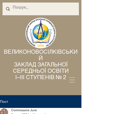
ВЕЛИКОНОВОСІЛКІВСЬКИ
Й
ЗАКЛАД ЗАГАЛЬНОЇ
СЕРЕДНЬОЇ ОСВІТИ
І–ІІІ СТУПЕНІВ № 2
Пост
Commissaire Juve