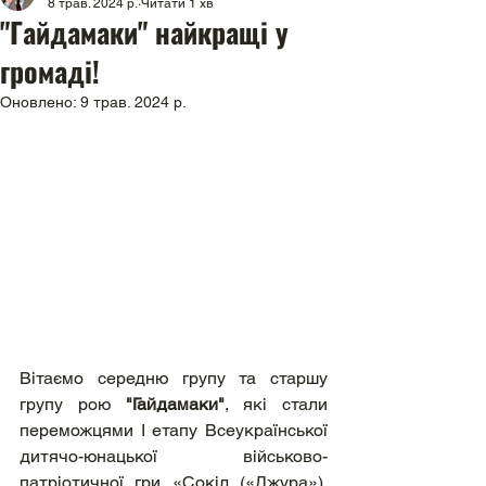
8 трав. 2024 р.
Читати 1 хв
"Гайдамаки" найкращі у
громаді!
Оновлено:
9 трав. 2024 р.
Вітаємо середню групу та старшу 
групу рою 
"Гайдамаки"
, які стали 
переможцями І етапу Всеукраїнської 
дитячо-юнацької військово-
патріотичної гри «Сокіл («Джура»), 