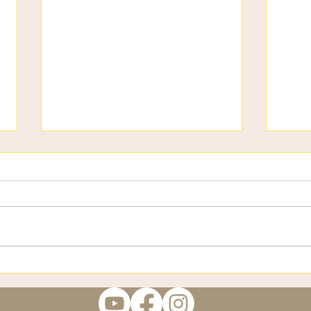
3 страхи
Віта