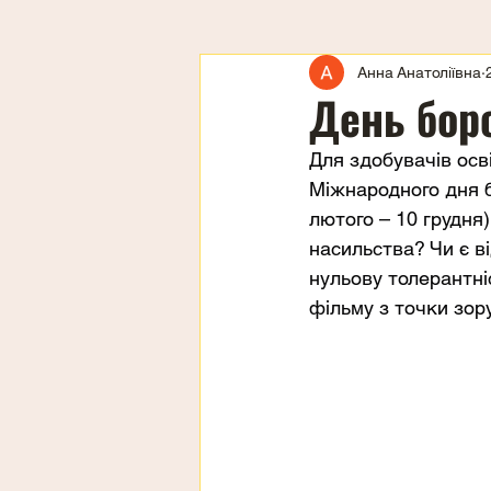
Анна Анатоліївна
День бор
Для здобувачів осві
Міжнародного дня б
лютого – 10 грудня
насильства? Чи є в
нульову толерантні
фільму з точки зор