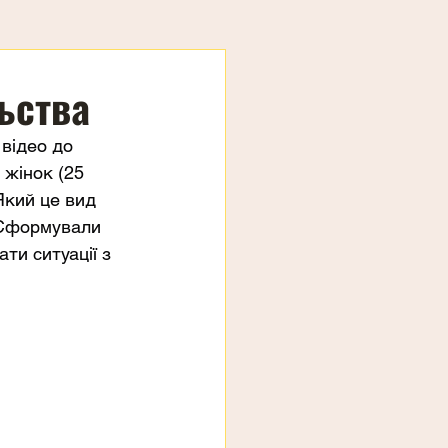
ьства
 відео до 
жінок (25 
Який це вид 
 Сформували 
ти ситуації з 