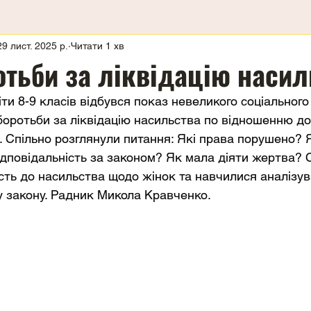
29 лист. 2025 р.
Читати 1 хв
отьби за ліквідацію насил
ти 8-9 класів відбувся показ невеликого соціального
оротьби за ліквідацію насильства по відношенню до 
). Спільно розглянули питання: Які права порушено? 
ідповідальність за законом? Як мала діяти жертва?
сть до насильства щодо жінок та навчилися аналізува
у закону. Радник Микола Кравченко.