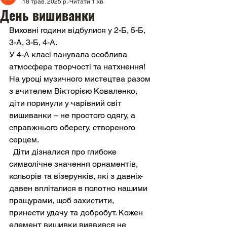
18 трав. 2025 р.
Читати 1 хв
День вишиванки
Виховні години відбулися у 2-Б, 5-Б, 
3-А, 3-Б, 4-А.
У 4-А класі панувала особлива 
атмосфера творчості та натхнення! 
На уроці музичного мистецтва разом 
з вчителем Вікторією Коваленко, 
діти поринули у чарівний світ 
вишиванки – не простого одягу, а 
справжнього оберегу, створеного 
серцем.
  Діти дізналися про глибоке 
символічне значення орнаментів, 
кольорів та візерунків, які з давніх-
давен впліталися в полотно нашими 
пращурами, щоб захистити, 
принести удачу та добробут. Кожен 
елемент вишивки виявився не 