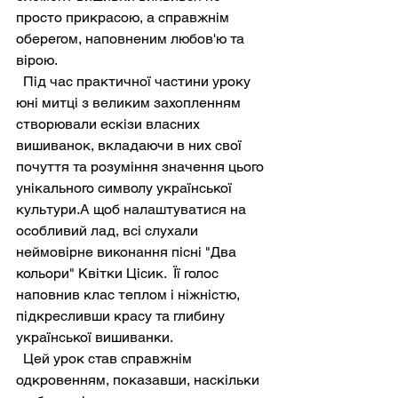
просто прикрасою, а справжнім 
оберегом, наповненим любов'ю та 
вірою.
  Під час практичної частини уроку 
юні митці з великим захопленням 
створювали ескізи власних 
вишиванок, вкладаючи в них свої 
почуття та розуміння значення цього 
унікального символу української 
культури.А щоб налаштуватися на 
особливий лад, всі слухали 
неймовірне виконання пісні "Два 
кольори" Квітки Цісик.  Її голос 
наповнив клас теплом і ніжністю, 
підкресливши красу та глибину 
української вишиванки.
  Цей урок став справжнім 
одкровенням, показавши, наскільки 