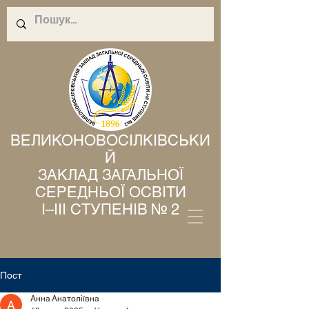
ВЕЛИКОНОВОСІЛКІВСЬКИ
Й
ЗАКЛАД ЗАГАЛЬНОЇ
СЕРЕДНЬОЇ ОСВІТИ
І–ІІІ СТУПЕНІВ № 2
Пост
Анна Анатоліївна