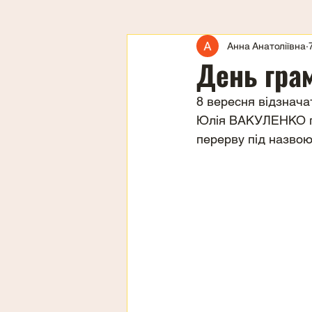
Анна Анатоліївна
День грам
8 вересня відзнача
Юлія ВАКУЛЕНКО під
перерву під назвою