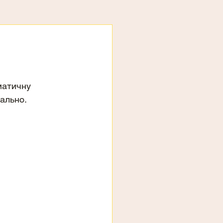
матичну 
ально. 