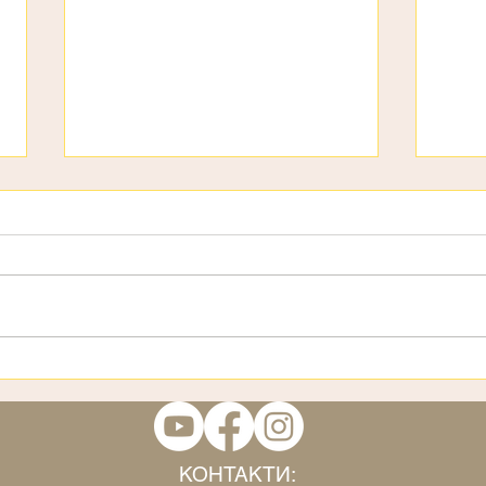
День дітей
3 ст
КОНТАКТИ: