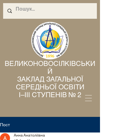
ВЕЛИКОНОВОСІЛКІВСЬКИ
Й
ЗАКЛАД ЗАГАЛЬНОЇ
СЕРЕДНЬОЇ ОСВІТИ
І–ІІІ СТУПЕНІВ № 2
Пост
Анна Анатоліївна