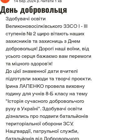
14 бер. 2024 р.
Читати 1 хв
День добровольця
Здобувачі освіти 
Великоновосілківського ЗЗСО І - ІІІ 
ступенів № 2 щиро вітають наших 
захисників та захисниць з Днем 
добровольця! Дорогі наші воїни, від 
усього серця бажаємо вам перемоги 
та міцного здоров'я!
До цієї знаменної дати вчителі 
підготувли заходи та творчі проєкти.
Ірина ЛАПЕНКО провела виховну 
годину для учнів 8-Б класу на тему 
"Історія сучасного добровольчого 
руху в Україні". Здобувачі освіти 
дізнались про подвиги батальйонів 
територіальної оборони ЗСУ, 
Нацгвардії, патрульної служби, 
батальйонів від Добровольчого 