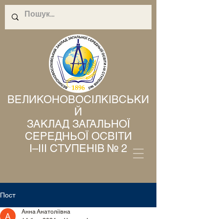
ВЕЛИКОНОВОСІЛКІВСЬКИ
Й
ЗАКЛАД ЗАГАЛЬНОЇ
СЕРЕДНЬОЇ ОСВІТИ
І–ІІІ СТУПЕНІВ № 2
Пост
Анна Анатоліївна