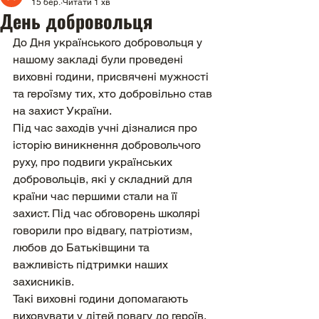
15 бер.
Читати 1 хв
День добровольця
До Дня українського добровольця у 
нашому закладі були проведені 
виховні години, присвячені мужності 
та героїзму тих, хто добровільно став 
на захист України.
Під час заходів учні дізналися про 
історію виникнення добровольчого 
руху, про подвиги українських 
добровольців, які у складний для 
країни час першими стали на її 
захист. Під час обговорень школярі 
говорили про відвагу, патріотизм, 
любов до Батьківщини та 
важливість підтримки наших 
захисників.
Такі виховні години допомагають 
виховувати у дітей повагу до героїв, 