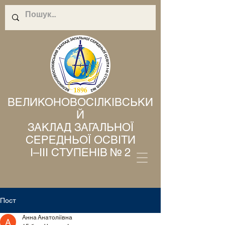
ВЕЛИКОНОВОСІЛКІВСЬКИ
Й
ЗАКЛАД ЗАГАЛЬНОЇ
СЕРЕДНЬОЇ ОСВІТИ
І–ІІІ СТУПЕНІВ № 2
Пост
Анна Анатоліївна