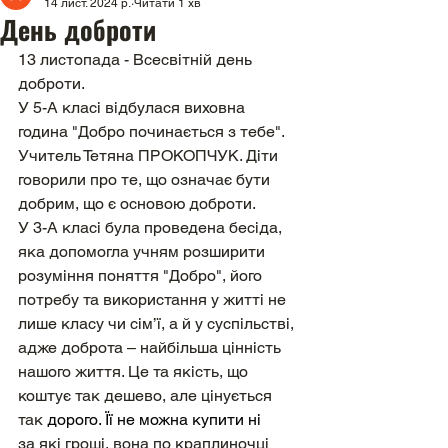
14 лист. 2024 р.
Читати 1 хв
День доброти
13 листопада - Всесвітній день 
доброти.
У 5-А класі відбулася виховна 
година "Добро починається з тебе". 
Учитель Тетяна ПРОКОПЧУК. Діти 
говорили про те, що означає бути 
добрим, що є основою доброти.
У 3-А класі була проведена бесіда, 
яка допомогла учням розширити 
розуміння поняття "Добро", його 
потребу та використання у житті не 
лише класу чи сім’ї, а й у суспільстві, 
адже доброта – найбільша цінність 
нашого життя. Це та якість, що 
коштує так дешево, але цінується 
так 
дорого. Її не можна купити ні
за які гроші, вона по краплиночці 