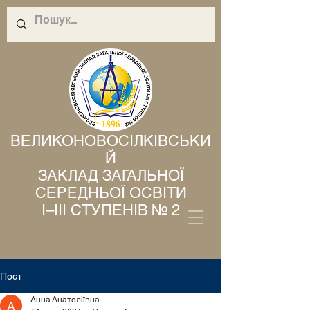
ВЕЛИКОНОВОСІЛКІВСЬКИ
Й
ЗАКЛАД ЗАГАЛЬНОЇ
СЕРЕДНЬОЇ ОСВІТИ
І–ІІІ СТУПЕНІВ № 2
Пост
Анна Анатоліївна