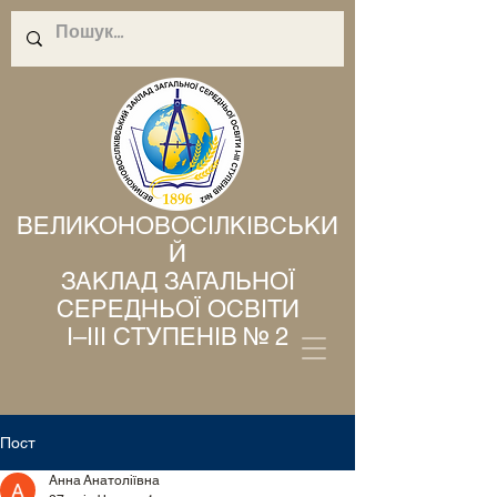
ВЕЛИКОНОВОСІЛКІВСЬКИ
Й
ЗАКЛАД ЗАГАЛЬНОЇ
СЕРЕДНЬОЇ ОСВІТИ
І–ІІІ СТУПЕНІВ № 2
Пост
Анна Анатоліївна