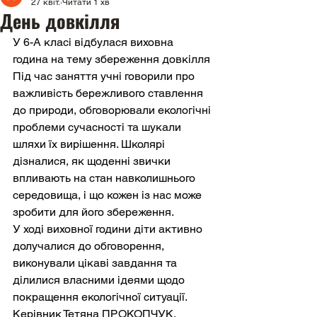
27 квіт.
Читати 1 хв
День довкілля
У 6-А класі відбулася виховна 
година на тему збереження довкілля
Під час заняття учні говорили про 
важливість бережливого ставлення 
до природи, обговорювали екологічні 
проблеми сучасності та шукали 
шляхи їх вирішення. Школярі 
дізналися, як щоденні звички 
впливають на стан навколишнього 
середовища, і що кожен із нас може 
зробити для його збереження.
У ході виховної години діти активно 
долучалися до обговорення, 
виконували цікаві завдання та 
ділилися власними ідеями щодо 
покращення екологічної ситуації. 
Керівник Тетяна ПРОКОПЧУК.