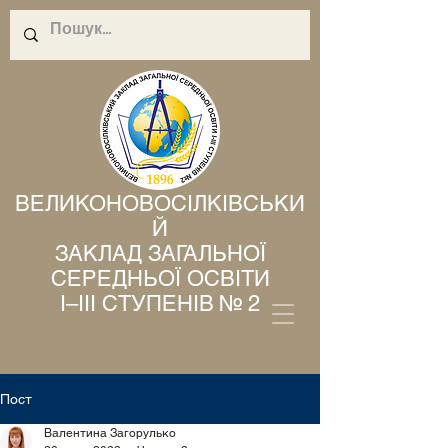
ВЕЛИКОНОВОСІЛКІВСЬКИ
Й
ЗАКЛАД ЗАГАЛЬНОЇ
СЕРЕДНЬОЇ ОСВІТИ
І–ІІІ СТУПЕНІВ № 2
Пост
Валентина Загорулько