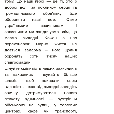
тому, що наші герої — це ті, хто з 
доброї волі, за покликом серця та 
громадянського обов'язку йде 
обороняти наші землі. Саме 
українським захисникам і 
захисницям ми завдячуємо всім, що 
маємо сьогодні. Кожен з нас 
переконався: мирне життя не 
дається задарма – його щодня 
боронять сотні тисяч наших 
співгромадян. 
Цінуйте сміливість наших захисників 
та захисниць і шукайте більше 
шляхів, щоб показати свою 
вдячність. І вже від сьогодні заведіть 
звичку дотримуватися нового 
етикету вдячності — зустрівши 
військових на вулиці, у торгових 
центрах, кафе чи транспорті, 