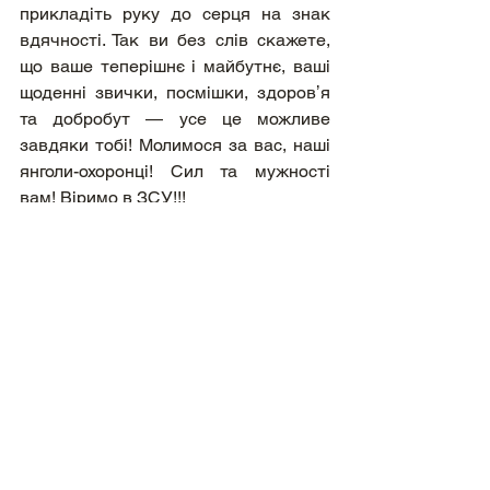
прикладіть руку до серця на знак 
вдячності. Так ви без слів скажете, 
що ваше теперішнє і майбутнє, ваші 
щоденні звички, посмішки, здоровʼя 
та добробут — усе це можливе 
завдяки тобі! Молимося за вас, наші 
янголи-охоронці! Сил та мужності 
вам! Віримо в ЗСУ!!!
Дивитися всі
Останні пости