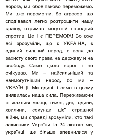
ворога, ми обов’язково переможемо. 
Ми вже перемогли, бо агресор, що 
сподівався легко розтрощити нашу 
країну, отримав могутній народний 
спротив. Це і є ПЕРЕМОГА! Бо вже 
всі зрозуміли, що є УКРАЇНА, є 
єдиний сильний народ, є воля до 
захисту свого права на державу й на 
свободу. Саме цього ворог і не 
очікував. Ми – найсильніший та 
наймогутніший народ, бо ми – 
УКРАЇНЦІ! Ми єдині, і саме в цьому 
виявилась наша сила. Переживаючи 
ці жахливі місяці, тижні, дні, години, 
хвилини, секунди цієї страшної  
війни, ми справді зрозуміли, хто такі 
захисники України. Із 24 лютого ми, 
українці, ще більше впевнилися у 