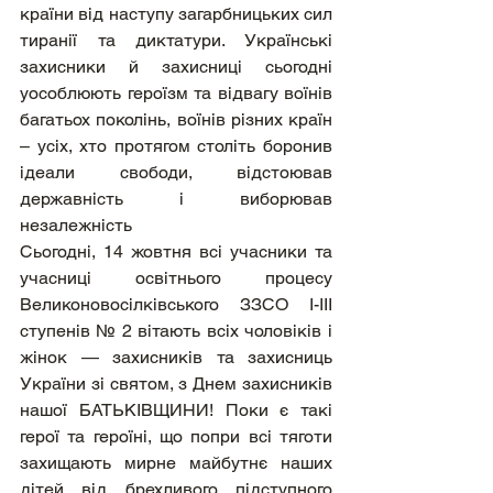
країни від наступу загарбницьких сил 
тиранії та диктатури. Українські 
захисники й захисниці сьогодні 
уособлюють героїзм та відвагу воїнів 
багатьох поколінь, воїнів різних країн 
– усіх, хто протягом століть боронив 
ідеали свободи, відстоював 
державність і виборював 
незалежність
Сьогодні, 14 жовтня всі учасники та 
учасниці освітнього процесу 
Великоновосілківського ЗЗСО І-ІІІ 
ступенів № 2 вітають всіх чоловіків і 
жінок — захисників та захисниць 
України зі святом, з Днем захисників 
нашої БАТЬКІВЩИНИ! Поки є такі 
герої та героїні, що попри всі тяготи 
захищають мирне майбутнє наших 
дітей від брехливого підступного 