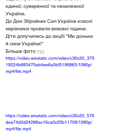
єдиної, суверенної та незалежної 
України.
До Дня Збройних Сил України класні 
керівники провели виховні години. 
Діти долучились до акціїі "Ми доньки 
й сини України!"
Більше фото 
тут
https://video.wixstatic.com/video/c30c20_375
19224b883470ab4ee6a5bf5196865/1080p/
mp4/file.mp4
https://video.wixstatic.com/video/c30c20_576
dea74d2d24288ac16ca0c05b11709/1080p/
mp4/file.mp4