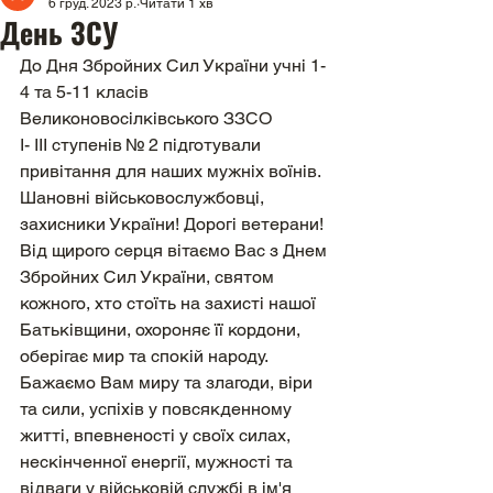
6 груд. 2023 р.
Читати 1 хв
День ЗСУ
До Дня Збройних Сил України учні 1-
4 та 5-11 класів 
Великоновосілківського ЗЗСО 
І- ІІІ ступенів № 2 підготували 
привітання для наших мужніх воїнів.
Шановні військовослужбовці, 
захисники України! Дорогі ветерани!
Від щирого серця вітаємо Вас з Днем 
Збройних Сил України, святом 
кожного, хто стоїть на захисті нашої 
Батьківщини, охороняє її кордони, 
оберігає мир та спокій народу.
Бажаємо Вам миру та злагоди, віри 
та сили, успіхів у повсякденному 
житті, впевненості у своїх силах, 
нескінченної енергії, мужності та 
відваги у військовій службі в ім'я 