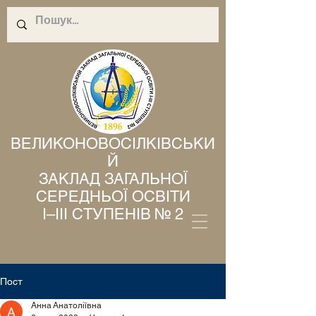
ВЕЛИКОНОВОСІЛКІВСЬКИ
Й
ЗАКЛАД ЗАГАЛЬНОЇ
СЕРЕДНЬОЇ ОСВІТИ
І–ІІІ СТУПЕНІВ № 2
Пост
Анна Анатоліївна