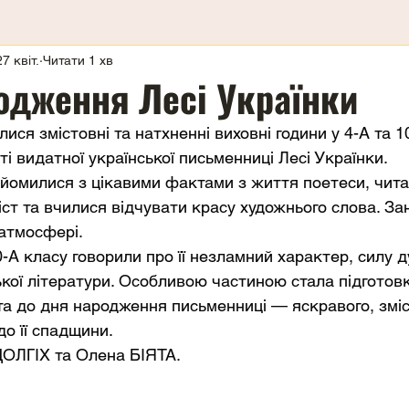
27 квіт.
Читати 1 хв
одження Лесі Українки
лися змістовні та натхненні виховні години у 4-А та 1
і видатної української письменниці Лесі Українки.
йомилися з цікавими фактами з життя поетеси, читали
іст та вчилися відчувати красу художнього слова. З
 атмосфері.
А класу говорили про її незламний характер, силу д
ької літератури. Особливою частиною стала підготов
а до дня народження письменниці — яскравого, зміс
до її спадщини.
ДОЛГІХ та Олена БІЯТА.