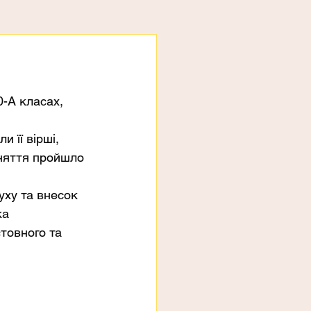
0-А класах, 
 її вірші, 
аняття пройшло 
уху та внесок 
ка 
товного та 