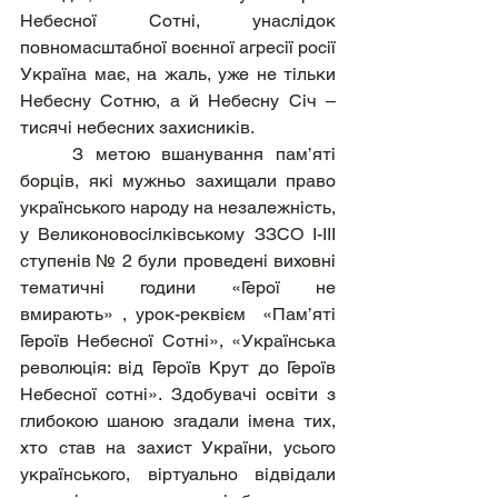
Небесної Сотні, унаслідок 
повномасштабної воєнної агресії росії 
Україна має, на жаль, уже не тільки 
Небесну Сотню, а й Небесну Січ – 
тисячі небесних захисників.
	З метою вшанування пам’яті 
борців, які мужньо захищали право 
українського народу на незалежність, 
у Великоновосілківському ЗЗСО І-ІІІ 
ступенів № 2 були проведені виховні 
тематичні години «Герої не 
вмирають» , урок-реквієм  «Пам’яті 
Героїв Небесної Сотні», «Українська 
революція: від Героїв Крут до Героїв 
Небесної сотні». Здобувачі освіти з 
глибокою шаною згадали імена тих, 
хто став на захист України, усього 
українського, віртуально відвідали 