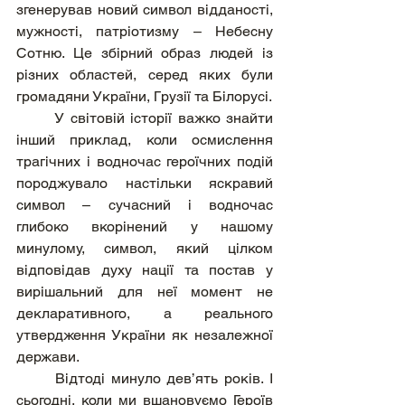
згенерував новий символ відданості, 
мужності, патріотизму – Небесну 
Сотню. Це збірний образ людей із 
різних областей, серед яких були 
громадяни України, Грузії та Білорусі.
	У світовій історії важко знайти 
інший приклад, коли осмислення 
трагічних і водночас героїчних подій 
породжувало настільки яскравий 
символ – сучасний і водночас 
глибоко вкорінений у нашому 
минулому, символ, який цілком 
відповідав духу нації та постав у 
вирішальний для неї момент не 
декларативного, а реального 
утвердження України як незалежної 
держави.
	Відтоді минуло дев’ять років. І 
сьогодні, коли ми вшановуємо Героїв 