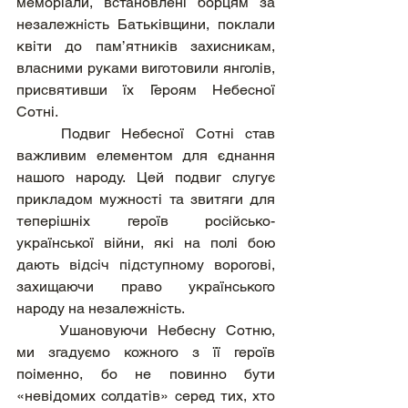
меморіали, встановлені борцям за 
незалежність Батьківщини, поклали 
квіти до пам’ятників захисникам, 
власними руками виготовили янголів, 
присвятивши їх Героям Небесної 
Сотні. 
	Подвиг Небесної Сотні став 
важливим елементом для єднання 
нашого народу. Цей подвиг слугує 
прикладом мужності та звитяги для 
теперішніх героїв російсько-
української війни, які на полі бою 
дають відсіч підступному ворогові, 
захищаючи право українського 
народу на незалежність.
	Ушановуючи Небесну Сотню, 
ми згадуємо кожного з її героїв 
поіменно, бо не повинно бути 
«невідомих солдатів» серед тих, хто 