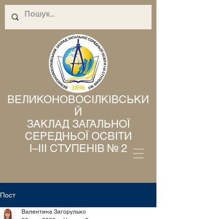
ВЕЛИКОНОВОСІЛКІВСЬКИ
Й
ЗАКЛАД ЗАГАЛЬНОЇ
СЕРЕДНЬОЇ ОСВІТИ
І–ІІІ СТУПЕНІВ № 2
Пост
Валентина Загорулько