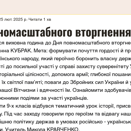
25 лют. 2025 р.
Читати 1 хв
номасштабного вторгненн
ася виховна година до Дня повномасштабного вторгнен
Ганна КУБРАК. Мета: формувати почуття гордості й п
нського народу, який героїчно боронить власну держа
ті до посильної участі у справі захисту суверенітету 
торіальної цілісності, допомога армії; глибокої пошан
 їх світлої пам’яті; поваги до Збройних сил України й 
ашої Вітчизни і вдячності їм. Ознайомити здобувачів
нними подіями за участі українців.
и 9-х класів відбувся тематичний урок історії, прис
. Під час заходу говорили про героїзм та відвагу наш
шню політику держав в умовах російсько - українсько
ки. Учитель Микола КРАВЧЕНКО.