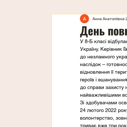
Анна Анатоліївна
День пов
У 8-Б класі відбул
Україну. Керівник 
до незламного украї
наслідок – готовнос
відновлення її тери
героїв і вшанування
до справи захисту н
найважливішими воє
Зі здобувачами освт
24 лютого 2022 року
волонтерство, зовні
триває вже три ро