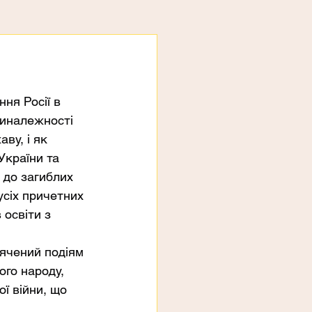
я
ня Росії в 
риналежності 
ву, і як 
України та 
и до загиблих 
усіх причетних 
 освіти з 
вячений подіям 
ого народу, 
ї війни, що 