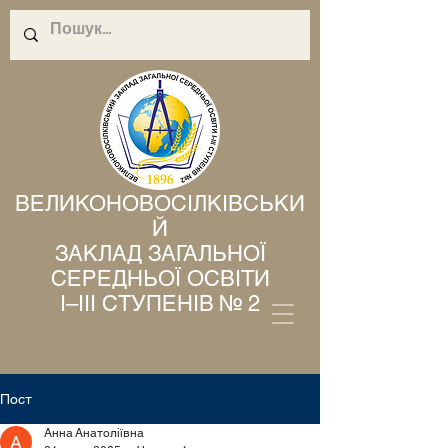
ВЕЛИКОНОВОСІЛКІВСЬКИ
Й
ЗАКЛАД ЗАГАЛЬНОЇ
СЕРЕДНЬОЇ ОСВІТИ
І–ІІІ СТУПЕНІВ № 2
Пост
Анна Анатоліївна