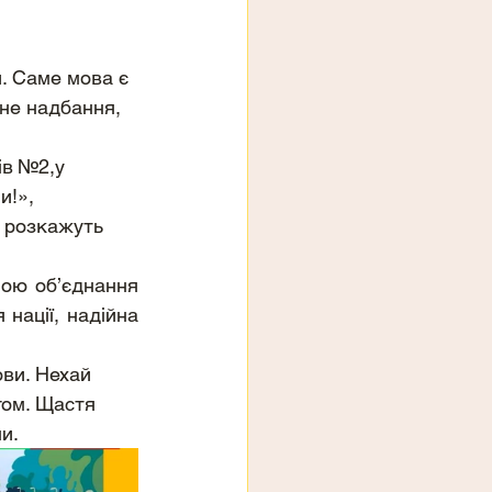
. Саме мова є 
рне надбання, 
и!», 
е розкажуть 
ації, надійна 
гом. Щастя 
и.