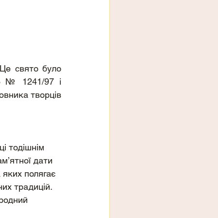
Це свято було 
о № 1241/97 і 
овника творців 
і тодішнім 
м’ятної дати 
 яких полягає 
их традицій. 
родний 