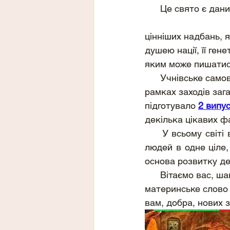
      Це свято є 
цінніших надбань, 
душею нації, її ген
яким може пишатис
      Учнівське самоврядування Великоновосілківського ЗЗСО І-ІІІ ступенів №2,у 
рамках заходів заг
підготувало 
2 випу
декілька цікавих фа
     У всьому світі відомо, що державність мови є універсальною формою об’єднання 
людей в одне ціле,
основа розвитку д
      Вітаємо вас, шановні громадяни, з Днем української писемності та мови. Нехай 
материнське слово 
вам, добра, нових з