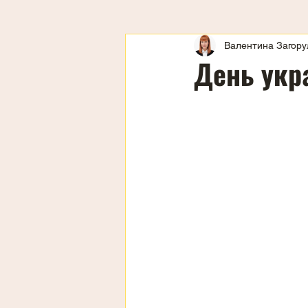
Валентина Загору
День укра