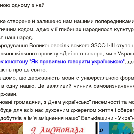
даниною одному з най
яке створене й залишено нам нашими попередниками
етичним кодом, адже у її глибинах народилося культу
я наш народ.
альношкільного проєкту «Доброго вечора, ми з Україн
ск хакатону "Як правильно говорити українською"
, д
ктів про це свято.
 в одну націю. Це важливий чинник самовизначення н
ержави.
буде для всіх нас духовним джерелом життя і обере
добутків в ім’я зміцнення нашої Батьківщини - Україн