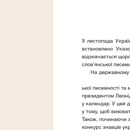
9 листопада Україн
встановлено Указо
відзначається щоро
слов’янської писем
      На державно
ької писемності та
президентом Леонід
у календар. У цей д
у тому, щоб виховат
Також, починаючи з
конкурс знавців укр