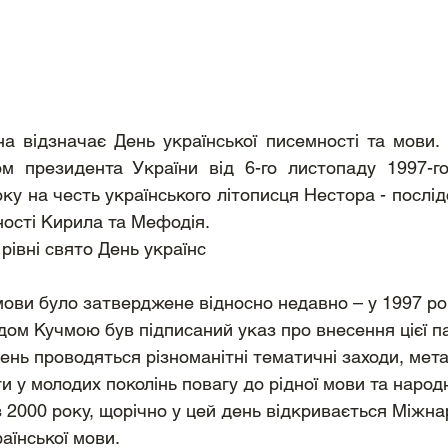
а відзначає День української писемності та мови. 
м президента України від 6-го листопаду 1997-г
ку на честь українського літописця Нестора - послід
ності Кирила та Мефодія. 
му рівні свято День українс
 мови було затверджене відносно недавно – у 1997 роц
ом Кучмою був підписаний указ про внесення цієї па
ень проводяться різноманітні тематичні заходи, мета
и у молодих поколінь повагу до рідної мови та народн
 2000 року, щорічно у цей день відкривається Міжна
аїнської мови.