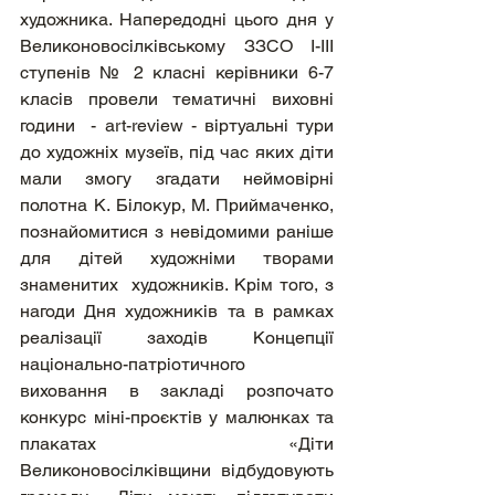
художника. Напередодні цього дня у 
Великоновосілківському ЗЗСО І-ІІІ 
ступенів № 2 класні керівники 6-7 
класів провели тематичні виховні 
години  - аrt-review - віртуальні тури 
до художніх музеїв, під час яких діти 
мали змогу згадати неймовірні 
полотна К. Білокур, М. Приймаченко, 
познайомитися з невідомими раніше 
для дітей художніми творами 
знаменитих  художників. Крім того, з 
нагоди Дня художників та в рамках 
реалізації заходів Концепції 
національно-патріотичного 
виховання в закладі розпочато 
конкурс міні-проєктів у малюнках та 
плакатах «Діти 
Великоновосілківщини відбудовують 