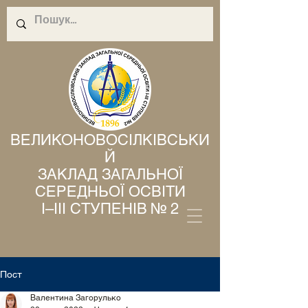
ВЕЛИКОНОВОСІЛКІВСЬКИ
Й
ЗАКЛАД ЗАГАЛЬНОЇ
СЕРЕДНЬОЇ ОСВІТИ
І–ІІІ СТУПЕНІВ № 2
Пост
Валентина Загорулько