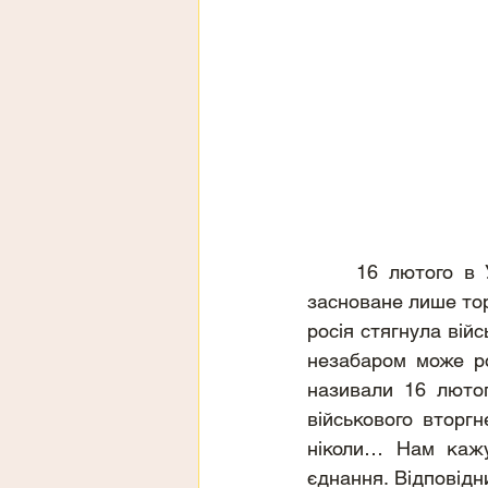
	16 лютого в Україні відзначають День єднання. Це молоде свято, воно було 
засноване лише тор
росія стягнула війс
незабаром може ро
називали 16 люто
військового вторг
ніколи… Нам кажу
єднання. Відповідн