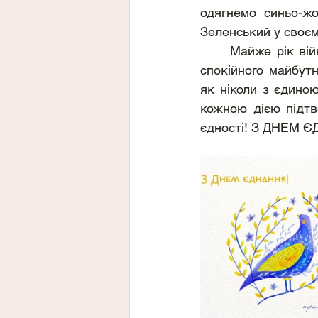
одягнемо синьо-жо
Зеленський у своєм
	Майже рік війни показав усьому світу, що українці заради своєї Батьківщини та 
спокійного майбутн
як ніколи з єдин
кожною дією підтв
єдності! З ДНЕМ Є