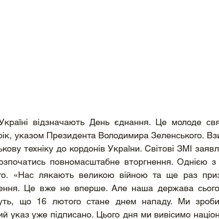
ік, указом Президента Володимира Зеленського. Взи
ькову техніку до кордонів України. Світові ЗМІ заявл
зпочатись повномасштабне вторгнення. Однією з 
го. «Нас лякають великою війною та ще раз приз
нення. Це вже не вперше. Але наша держава сьогод
ть, що 16 лютого стане днем нападу. Ми зроби
ий указ уже підписано. Цього дня ми вивісимо націон