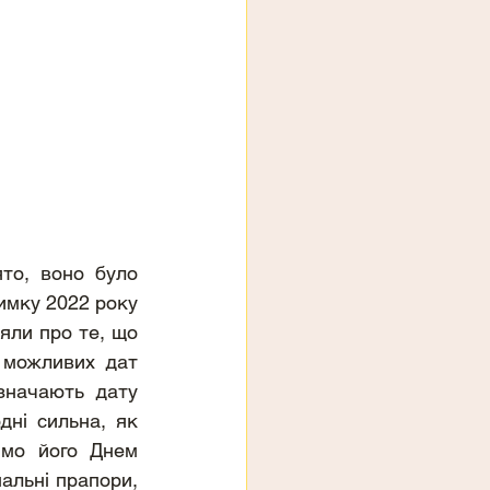
мку 2022 року 
яли про те, що 
можливих дат 
начають дату 
ні сильна, як 
мо його Днем 
альні прапори, 