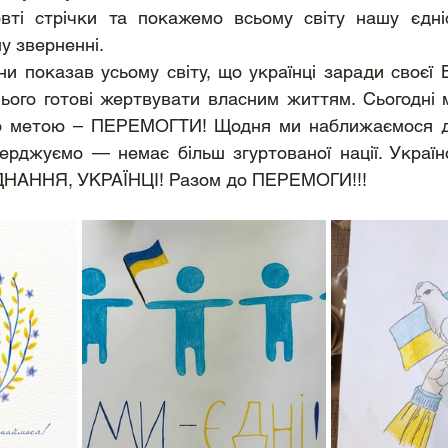
вті стрічки та покажемо всьому світу нашу єдніс
у зверненні.
ього готові жертвувати власним життям. Сьогодні м
ою метою – ПЕРЕМОГТИ! Щодня ми наближаємося до
ерджуємо — немає більш згуртованої нації. Україно
ДНАННЯ, УКРАЇНЦІ! Разом до ПЕРЕМОГИ!!!