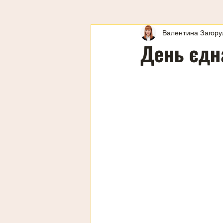
Валентина Загору
День єдн