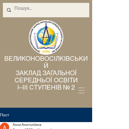
ВЕЛИКОНОВОСІЛКІВСЬКИ
Й
ЗАКЛАД ЗАГАЛЬНОЇ
СЕРЕДНЬОЇ ОСВІТИ
І–ІІІ СТУПЕНІВ № 2
Пост
Анна Анатоліївна