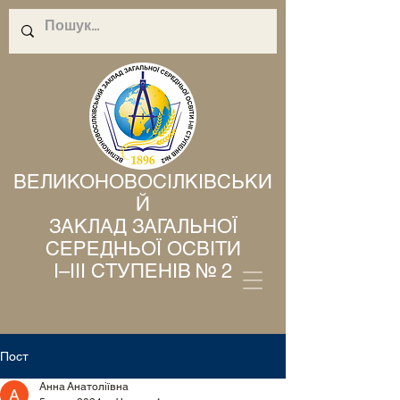
ВЕЛИКОНОВОСІЛКІВСЬКИ
Й
ЗАКЛАД ЗАГАЛЬНОЇ
СЕРЕДНЬОЇ ОСВІТИ
І–ІІІ СТУПЕНІВ № 2
Пост
Анна Анатоліївна